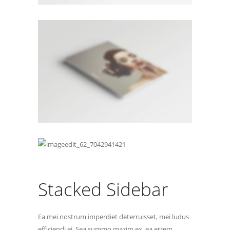
Stacked Sidebar
Ea mei nostrum imperdiet deterruisset, mei ludus
efficiendi ei. Sea summo mazim ex, ea errem