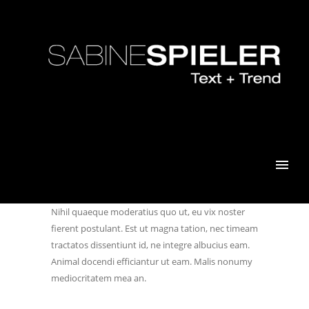
Nihil quaeque moderatius quo ut, eu vix noster
fierent postulant. Est ut magna tation, nec timeam
tractatos dissentiunt id, ne integre albucius eam.
Animal docendi efficiantur ut eam. Malis nonumy
mediocritatem mea an.